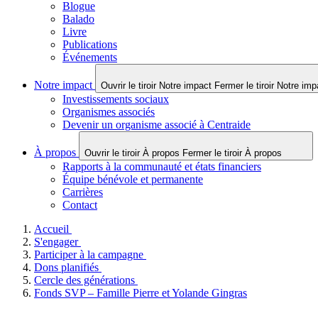
Blogue
Balado
Livre
Publications
Événements
Notre impact
Ouvrir le tiroir Notre impact
Fermer le tiroir Notre imp
Investissements sociaux
Organismes associés
Devenir un organisme associé à Centraide
À propos
Ouvrir le tiroir À propos
Fermer le tiroir À propos
Rapports à la communauté et états financiers
Équipe bénévole et permanente
Carrières
Contact
Accueil
S'engager
Participer à la campagne
Dons planifiés
Cercle des générations
Fonds SVP – Famille Pierre et Yolande Gingras