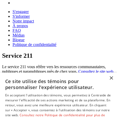
S'engager
S'informer
Notre impact
À propos
FAQ
Médias
Blogue
Politique de confidentialité
Service 211
Le service 211 vous réfère vers les ressources communautaires,
publiques et parapubliques près de chez vous.
Consultez le site web
×
du 211
.
Ce site utilise des témoins pour
personnaliser l'expérience utilisateur.
En acceptant l'utilisation des témoins, vous permettez à Centraide de
mesurer l'efficacité de ses actions marketing et de sa plateforme. En
retour, vous avez une meilleure expérience utilisateur. En cliquant
sur « Accepter », vous consentez à l'utilisation des témoins sur notre
550, chemin Sainte-Foy
Québec (Québec) G1S 2J5
site web.
Consultez notre Politique de confidentialité pour plus de