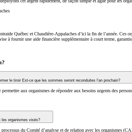
déployons cet argent rapidement, de façon simple et agile pour les organ
aches
traide Québec et Chaudière-Appalaches d’ici la fin de l’année. Ces organ
 vise à fournir une aide financière supplémentaire à court terme, garanti
n?
rmer le tiroir Est-ce que les sommes seront reconduites l’an prochain?
r permettre aux organismes de répondre aux besoins urgents des personne
nt les organismes visés?
x processus du Comité d’analyse et de relation avec les organismes (CA