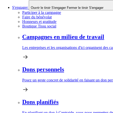
S'engager
Ouvrir le tiroir S'engager
Fermer le tiroir S'engager
Participer à la campagne
Faire du bénévolat
Honneurs et gratitude
Boutique Tissu social
Campagnes en milieu de travail
Les entreprises et les organisations d'ici organisent des 
Dons personnels
Posez un geste concret de solidarité en faisant un don pe
Dons planifiés
En planifiant un don à Centraide, vous nous permettez de 