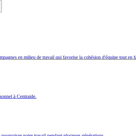
campagnes en milieu de travail qui favorise la cohésion d'équipe tout en
rsonnel à Centraide.
poursuivre notre travail pendant plusieurs générations.