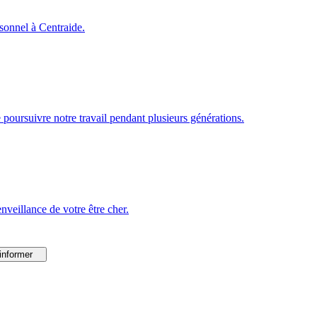
rsonnel à Centraide.
poursuivre notre travail pendant plusieurs générations.
veillance de votre être cher.
informer