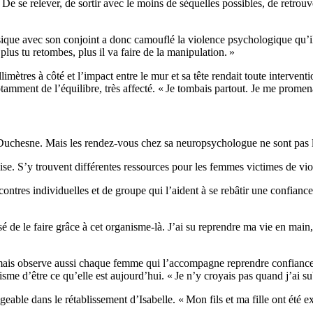
. De se relever, de sortir avec le moins de séquelles possibles, de retrou
sique avec son conjoint a donc camouflé la violence psychologique qu’il lu
plus tu retombes, plus il va faire de la manipulation. »
imètres à côté et l’impact entre le mur et sa tête rendait toute interve
tamment de l’équilibre, très affecté. « Je tombais partout. Je me prom
e Duchesne. Mais les rendez-vous chez sa neuropsychologue ne sont pas 
mise. S’y trouvent différentes ressources pour les femmes victimes de vi
ontres individuelles et de groupe qui l’aident à se rebâtir une confiance 
sé de le faire grâce à cet organisme-là. J’ai su reprendre ma vie en mai
 mais observe aussi chaque femme qui l’accompagne reprendre confiance e
sme d’être ce qu’elle est aujourd’hui. « Je n’y croyais pas quand j’ai su
igeable dans le rétablissement d’Isabelle. « Mon fils et ma fille ont été 