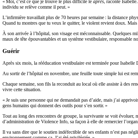
« Moi, c’est ce que je trouve le plus difficile le
après
, raconte Isabelle
individu se relève comme il peut. »
L’infirmière travaillait plus de 70 heures par semaine : la distance phy
Quand tu montres que tu veux le quitter, le violent revient doux. Mais 
À son arrivée à l’hôpital, son visage est méconnaissable. Quelques mill
maux de tête épouvantables et un système vestibulaire, responsable no
Guérir
Après six mois, la rééducation vestibulaire est terminée pour Isabell
Au sortir de l’hôpital en novembre, une feuille toute simple lui est re
Chaque semaine, son fils la reconduit au local où elle assiste à des renc
vivre cette situation.
« Je suis une personne qui ne demandait pas d’aide, mais j’ai apprivoi
gens humains qui donnent des outils pour s’en sortir. »
Tout au long des rencontres de groupe, la survivante se voit évoluer,
d’administration de Violence Info, sa façon à elle de remercier l’organi
Il va sans dire que le soutien indéfectible de ses enfants n’est pas négl
environnement comme ça. J’ai été privilégiée. »