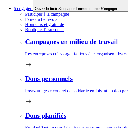
S'engager
Ouvrir le tiroir S'engager
Fermer le tiroir S'engager
Participer à la campagne
Faire du bénévolat
Honneurs et gratitude
Boutique Tissu social
Campagnes en milieu de travail
Les entreprises et les organisations d'ici organisent des 
Dons personnels
Posez un geste concret de solidarité en faisant un don pe
Dons planifiés
En planifiant un don à Centraide, vous nous permettez de 