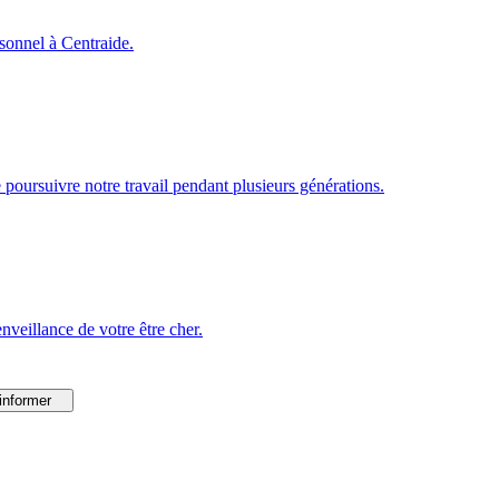
rsonnel à Centraide.
poursuivre notre travail pendant plusieurs générations.
veillance de votre être cher.
informer