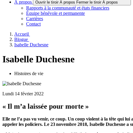
À propos
Ouvrir le tiroir À propos
Fermer le tiroir À propos
Rapports à la communauté et états financiers
Équipe bénévole et permanente
Carrières
Contact
Accueil
Blogue
Isabelle Duchesne
Isabelle Duchesne
Histoires de vie
Lundi 14 février 2022
« Il m’a laissée pour morte »
Elle ne l’a pas vu venir, ce coup. Un coup violent à la tête qui lui 
appeler les policiers. Le 23 novembre 2018, Isabelle Duchesne a 