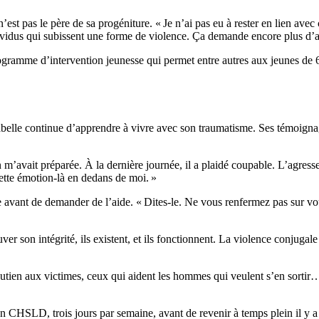
est pas le père de sa progéniture. « Je n’ai pas eu à rester en lien avec
ndividus qui subissent une forme de violence. Ça demande encore plus d’
ogramme d’intervention jeunesse qui permet entre autres aux jeunes de 6 
Isabelle continue d’apprendre à vivre avec son traumatisme. Ses témoign
n m’avait préparée. À la dernière journée, il a plaidé coupable. L’agresseu
c cette émotion-là en dedans de moi. »
 avant de demander de l’aide. « Dites-le. Ne vous renfermez pas sur vou
uver son intégrité, ils existent, et ils fonctionnent. La violence conjuga
ien aux victimes, ceux qui aident les hommes qui veulent s’en sortir… 
en CHSLD, trois jours par semaine, avant de revenir à temps plein il y