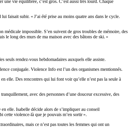
ver une vie équilibrée, c’est gros. C’est aussi très lourd. Chaque
i faisait subir. « J’ai été prise au moins quatre ans dans le cycle.
ntion médicale impossible. S’en suivent de gros troubles de mémoire, des
enais le long des murs de ma maison avec des bâtons de ski. »
les seuls rendez-vous hebdomadaires auxquels elle assiste.
olence conjugale.
Violence Info est l’un des organismes mentionnés.
en elle. Des rencontres qui lui font voir qu’elle n’est pas la seule à
n, tranquillement, avec des personnes d’une douceur excessive, des
n elle. Isabelle décide alors de s’impliquer au conseil
bi cette violence-là que je pouvais m’en sortir ».
extraordinaires, mais ce n’est pas toutes les femmes qui ont un