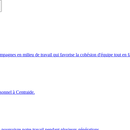
campagnes en milieu de travail qui favorise la cohésion d'équipe tout en
rsonnel à Centraide.
poursuivre notre travail pendant plusieurs générations.