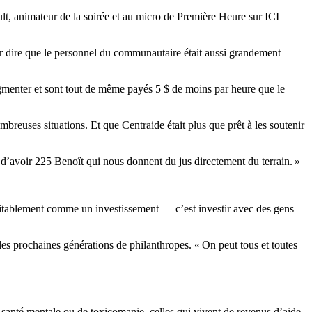
ult, animateur de la soirée et au micro de Première Heure sur ICI
our dire que le personnel du communautaire était aussi grandement
ugmenter et sont tout de même payés 5 $ de moins par heure que le
breuses situations. Et que Centraide était plus que prêt à les soutenir
ce d’avoir 225 Benoît qui nous donnent du jus directement du terrain. »
éritablement comme un investissement — c’est investir avec des gens
s prochaines générations de philanthropes. « On peut tous et toutes
santé mentale ou de toxicomanie, celles qui vivent de revenus d’aide