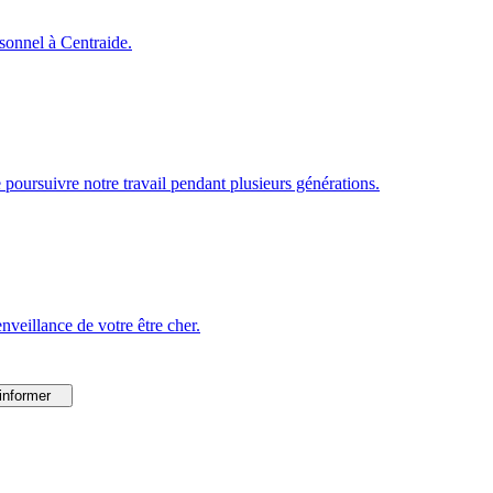
rsonnel à Centraide.
poursuivre notre travail pendant plusieurs générations.
veillance de votre être cher.
informer