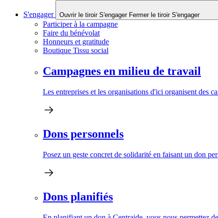
S'engager
Ouvrir le tiroir S'engager
Fermer le tiroir S'engager
Participer à la campagne
Faire du bénévolat
Honneurs et gratitude
Boutique Tissu social
Campagnes en milieu de travail
Les entreprises et les organisations d'ici organisent des 
Dons personnels
Posez un geste concret de solidarité en faisant un don pe
Dons planifiés
En planifiant un don à Centraide, vous nous permettez de 