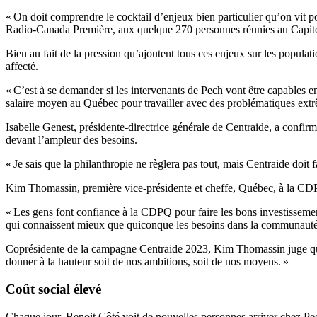
« On doit comprendre le cocktail d’enjeux bien particulier qu’on vit po
Radio-Canada Première, aux quelque 270 personnes réunies au Capit
Bien au fait de la pression qu’ajoutent tous ces enjeux sur les popula
affecté.
« C’est à se demander si les intervenants de Pech vont être capables 
salaire moyen au Québec pour travailler avec des problématiques ext
Isabelle Genest, présidente-directrice générale de Centraide, a confirm
devant l’ampleur des besoins.
« Je sais que la philanthropie ne règlera pas tout, mais Centraide doit
Kim Thomassin, première vice-présidente et cheffe, Québec, à la CDPQ
« Les gens font confiance à la CDPQ pour faire les bons investissemen
qui connaissent mieux que quiconque les besoins dans la communauté, 
Coprésidente de la campagne Centraide 2023, Kim Thomassin juge que l
donner à la hauteur soit de nos ambitions, soit de nos moyens. »
Coût social élevé
Chaque jour, Benoit Côté voit de nouvelles personnes arriver chez Pec