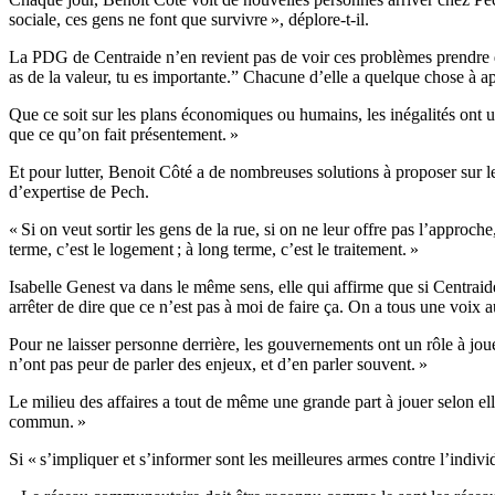
sociale, ces gens ne font que survivre », déplore-t-il.
La PDG de Centraide n’en revient pas de voir ces problèmes prendre d
as de la valeur, tu es importante.” Chacune d’elle a quelque chose à ap
Que ce soit sur les plans économiques ou humains, les inégalités ont un
que ce qu’on fait présentement. »
Et pour lutter, Benoit Côté a de nombreuses solutions à proposer sur l
d’expertise de Pech.
« Si on veut sortir les gens de la rue, si on ne leur offre pas l’appro
terme, c’est le logement ; à long terme, c’est le traitement. »
Isabelle Genest va dans le même sens, elle qui affirme que si Centrai
arrêter de dire que ce n’est pas à moi de faire ça. On a tous une voix a
Pour ne laisser personne derrière, les gouvernements ont un rôle à joue
n’ont pas peur de parler des enjeux, et d’en parler souvent. »
Le milieu des affaires a tout de même une grande part à jouer selon elle
commun. »
Si « s’impliquer et s’informer sont les meilleures armes contre l’indiv