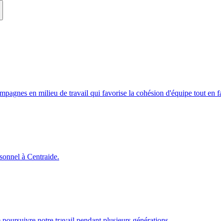
campagnes en milieu de travail qui favorise la cohésion d'équipe tout en
rsonnel à Centraide.
poursuivre notre travail pendant plusieurs générations.