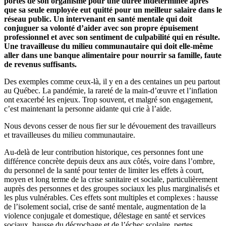
portes de son organisme pour une durée indéterminée après
que sa seule employée eut quitté pour un meilleur salaire dans le
réseau public. Un intervenant en santé mentale qui doit
conjuguer sa volonté d’aider avec son propre épuisement
professionnel et avec son sentiment de culpabilité qui en résulte.
Une travailleuse du milieu communautaire qui doit elle-même
aller dans une banque alimentaire pour nourrir sa famille, faute
de revenus suffisants.
Des exemples comme ceux-là, il y en a des centaines un peu partout
au Québec. La pandémie, la rareté de la main-d’œuvre et l’inflation
ont exacerbé les enjeux. Trop souvent, et malgré son engagement,
c’est maintenant la personne aidante qui crie à l’aide.
Nous devons cesser de nous fier sur le dévouement des travailleurs
et travailleuses du milieu communautaire.
Au-delà de leur contribution historique, ces personnes font une
différence concrète depuis deux ans aux côtés, voire dans l’ombre,
du personnel de la santé pour tenter de limiter les effets à court,
moyen et long terme de la crise sanitaire et sociale, particulièrement
auprès des personnes et des groupes sociaux les plus marginalisés et
les plus vulnérables. Ces effets sont multiples et complexes : hausse
de l’isolement social, crise de santé mentale, augmentation de la
violence conjugale et domestique, délestage en santé et services
sociaux, hausse du décrochage et de l’échec scolaire, pertes