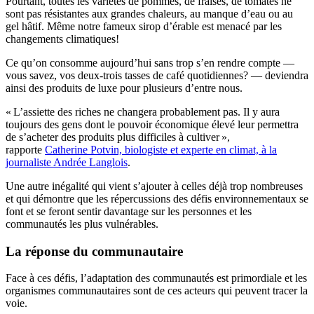
Pourtant, toutes les variétés de pommes, de fraises, de tomates ne
sont pas résistantes aux grandes chaleurs, au manque d’eau ou au
gel hâtif. Même notre fameux sirop d’érable est menacé par les
changements climatiques!
Ce qu’on consomme aujourd’hui sans trop s’en rendre compte —
vous savez, vos deux-trois tasses de café quotidiennes? — deviendra
ainsi des produits de luxe pour plusieurs d’entre nous.
« L’assiette des riches ne changera probablement pas. Il y aura
toujours des gens dont le pouvoir économique élevé leur permettra
de s’acheter des produits plus difficiles à cultiver »,
rapporte
Catherine Potvin, biologiste et experte en climat, à la
journaliste Andrée Langlois
.
Une autre inégalité qui vient s’ajouter à celles déjà trop nombreuses
et qui démontre que les répercussions des défis environnementaux se
font et se feront sentir davantage sur les personnes et les
communautés les plus vulnérables.
La réponse du communautaire
Face à ces défis, l’adaptation des communautés est primordiale et les
organismes communautaires sont de ces acteurs qui peuvent tracer la
voie.