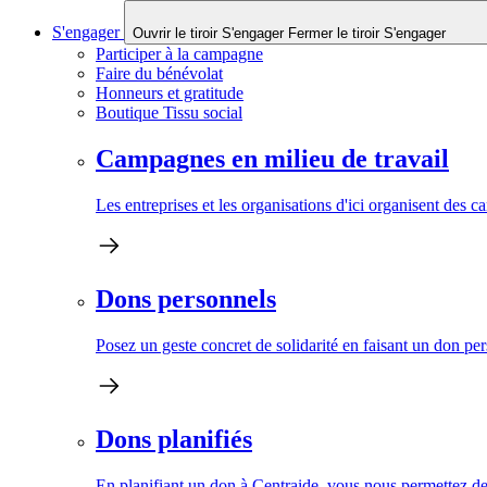
S'engager
Ouvrir le tiroir S'engager
Fermer le tiroir S'engager
Participer à la campagne
Faire du bénévolat
Honneurs et gratitude
Boutique Tissu social
Campagnes en milieu de travail
Les entreprises et les organisations d'ici organisent des 
Dons personnels
Posez un geste concret de solidarité en faisant un don pe
Dons planifiés
En planifiant un don à Centraide, vous nous permettez de 