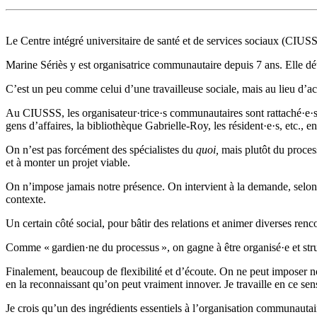
Le Centre intégré universitaire de santé et de services sociaux (CIUS
Marine Sériès y est organisatrice communautaire depuis 7 ans. Elle dét
C’est un peu comme celui d’une travailleuse sociale, mais au lieu d
Au CIUSSS, les organisateur·trice·s communautaires sont rattaché·e·s à 
gens d’affaires, la bibliothèque Gabrielle-Roy, les résident·e·s, etc., 
On n’est pas forcément des spécialistes du
quoi,
mais plutôt du proces
et à monter un projet viable.
On n’impose jamais notre présence. On intervient à la demande, selon 
contexte.
Un certain côté social, pour bâtir des relations et animer diverses renc
Comme « gardien·ne du processus », on gagne à être organisé·e et struct
Finalement, beaucoup de flexibilité et d’écoute. On ne peut imposer no
en la reconnaissant qu’on peut vraiment innover. Je travaille en ce sen
Je
crois qu’un des ingrédients essentiels à l’organisation communautai