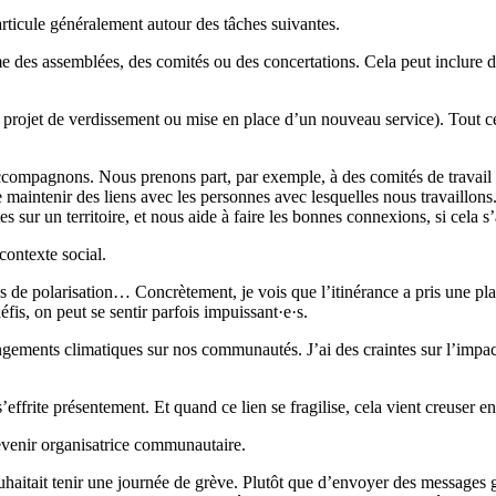
articule généralement autour des tâches suivantes.
 des assemblées, des comités ou des concertations. Cela peut inclure d
: projet de verdissement ou mise en place d’un nouveau service). Tout 
ccompagnons. Nous prenons part, par exemple, à des comités de travail o
 maintenir des liens avec les personnes avec lesquelles nous travaillons
s sur un territoire, et nous aide à faire les bonnes connexions, si cela s
contexte social.
it plus de polarisation… Concrètement, je vois que l’itinérance a pris une
fis, on peut se sentir parfois impuissant·e·s.
ngements climatiques sur nos communautés. J’ai des craintes sur l’impac
s’effrite présentement. Et quand ce lien se fragilise, cela vient creuser e
devenir organisatrice communautaire.
haitait tenir une journée de grève. Plutôt que d’envoyer des messages gé