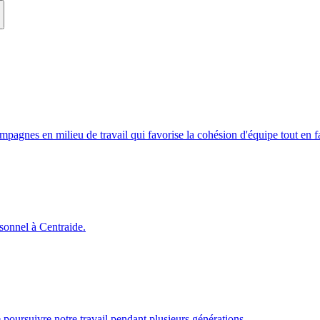
campagnes en milieu de travail qui favorise la cohésion d'équipe tout en
rsonnel à Centraide.
poursuivre notre travail pendant plusieurs générations.