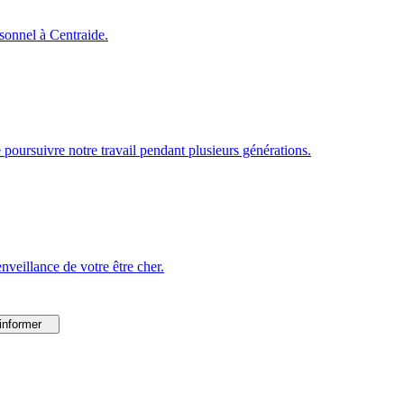
rsonnel à Centraide.
poursuivre notre travail pendant plusieurs générations.
veillance de votre être cher.
informer